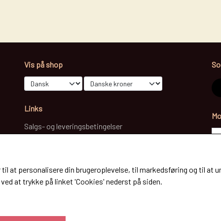
BRUGT/BEGAGNAD
BENBESKYTTELSE - BOOTS
REBGRIMER OG TILBEHØR
CURBSTRAPS AND CHAINS
ULD PADS
GROOMING
Vis på shop
So
STIGBØJLER / STIRRUPS
TRENSER
WESTERN LIFESTYLE
Links
Mo
NYHEDER
Salgs- og leveringsbetingelser
Cookies
Fortrydelse og reklamation
Kunde login
 til at personalisere din brugeroplevelse, til markedsføring og til 
Om os
ved at trykke på linket 'Cookies' nederst på siden.
Kontakt
Nyttige tips om alt der vedrører din hest.