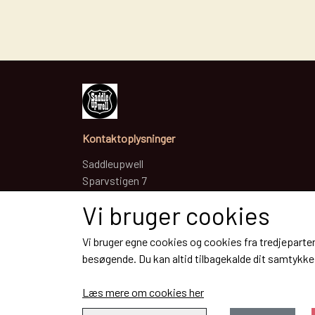
DET HEMLIGA
Kontaktoplysninger
Saddleupwell
TILL HUNDEN
Sparvstigen 7
HALSBÅND MED BLING
27539 Sjöbo
Vi bruger cookies
Telefon: +45 31553926 / +46 793573442
CVR: 40382836 + SE6510169268
Vi bruger egne cookies og cookies fra tredjeparter
besøgende. Du kan altid tilbagekalde dit samtykke 
Læs mere om cookies her