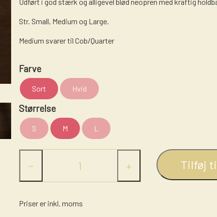
Udført i god stærk og alligevel blød neopren med kraftig holdb
LÆDER PLEJE
BEK
Str. Small, Medium og Large.
OILS
T'SH
Medium svarer til Cob/Quarter
HAN
JEA
Farve
STØV
Sort
Hvid
CHAP
Størrelse
BELT
HATT
S
M
L
ELL BOOTS
Tilføj t
−
+
WESTERN SADLER
ALL THAT COLLECTION!
Priser er inkl. moms
REINING
TØJLER