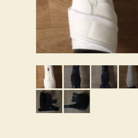
ØVRIGT TILBEHØR
HORSEMANSHIP
GRIMER
SPORRE REMME
SNAPLÅS
TRÆKTOV
BID
SPORRER
SADDEL TASKER
GAMASHER, SKID BOOTS, KNEEBOOTS OG B
CURB STRAPS OG CURB CHAINS
LASSO - RANCH ROPE
NUMBERHOLDERS - NUMMERHOLDER
WESTERN LIFESTYLE - KIG IND 🤠
SKILTE