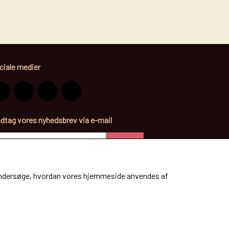
ciale medier
dtag vores nyhedsbrev via e-mail
DÆKKEN
Tilmeld
at undersøge, hvordan vores hjemmeside anvendes af