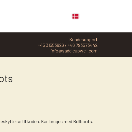
Kundesupport
+45 31553926 / +46 793573442
info@saddleupwell.com
PLEJE, GROOMING OG FODERTILSKUD
ots
COWBOY MAGIC
ABSORBINE
BØRSTER
SVEDSKRABERE
MASSAGE HANDSKE
NO1 - SHAMPOO OG DETANGLER
eskyttelse til koden. Kan bruges med Bellboots.