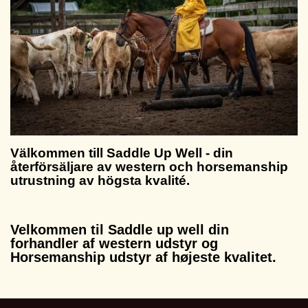
BRÖSTA BREAST COLLARS
HORSEMANSHIP
LÄDER VÅRD
ABSORBINE
ROMAL
SHOW
KLÄDER, BOOTS, HATTAR OCH HANDSKAR
REPGRIMMOR - ROPEHALTERS
SIDEPULL - BIDLØS
STIGBYGLAR
BØRSTER
GRIMMOR
HUNTER
M.M.
GEL SEAT FOR WESTERN SADEL - BRA FÖR DIN
REP TILL LONGERING OCH HORSEMANSHIP
HANGER TILL DIN BOSAL
SHOW HALTER I LÄDER
MECATEN / MACATE
SVEDSKRABERE
SPORREMMAR
WESTERN LIFESTYLE TILL HEMMET ELLER
OILSKINSFRAKKER M.M.
TRÄNING
RYGG
BOSALS OCH BOSAL SET
MASSAGE HANDSKE
SNAPLÅS
STALLET KIKA IN
T'SHIRT MED TEKST ELLER MOTIV
NO1 - SHAMPOO OG DETANGLER
GRIMSKAFT
SADLAR FRÅN CATTLEMAN ELLER WEST
SKYLTAR
HANDSKER
COAST KAN BESTÄLLAS.
Välkommen till Saddle Up Well - din
BETT - OLIKA VARIANTER
DET HEMLIGA
återförsäljare av western och horsemanship
JEANS
REINING SADLAR FRÅN CATTLEMAN OCH
ALL THAT COLLECTION!
utrustning av högsta kvalité.
SPORRAR
WEST COAST
STØVLER - BOOTS
PROFESSIONAL CHOICE UTGÅR!
TØJLER
SADEL VÄSKOR - SADDLE BAGS
CATTLEMAN EXTREME REINING SADLER
BRUGT/BEGAGNAD
Velkommen til Saddle up well din
CHAPS I HØJ KVALITET - OGSÅ CUSTOM MADE
HIGH BOOTS
BENBESKYTTELSE - BOOTS
TILBEHØR TIL TØJLER
HUNDENS SIDA
GAMASHER, SKID BOOTS, KNEEBOOTS OG BELL
forhandler af western udstyr og
WEST COAST
Horsemanship udstyr af højeste kvalitet.
TWISTED X BOOTS - FLERE VARIANTER
BELT BUCKLES
BOOTS
REBGRIMER OG TILBEHØR
HALSBÅND MED BLING
SPORT OG BELLBOOTS
NYHETER
HATTE - COWBOY HAT - STRÅHAT ELLER
CURB STRAPS
CURBSTRAPS AND CHAINS
TÄCKE
ULDFILT