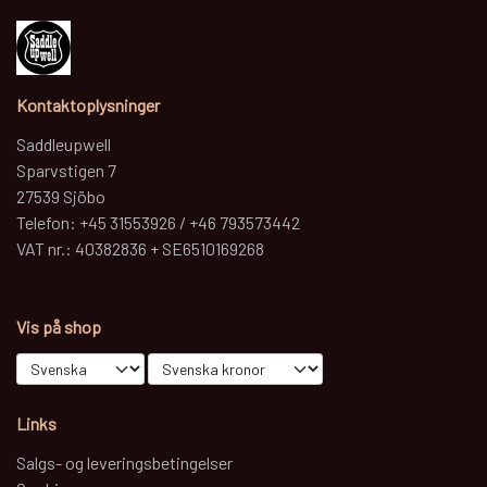
LASSO - RANCH ROPE
ULD PADS
STRÅHATTE
NUMBERHOLDERS - NUMMERHOLDER
GROOMING
FILTHATTE
Kontaktoplysninger
STIGBØJLER / STIRRUPS
Saddleupwell
TRENSER
Sparvstigen 7
27539 Sjöbo
WESTERN LIFESTYLE
Telefon: +45 31553926 / +46 793573442
VAT nr.: 40382836 + SE6510169268
Vis på shop
Links
Salgs- og leveringsbetingelser