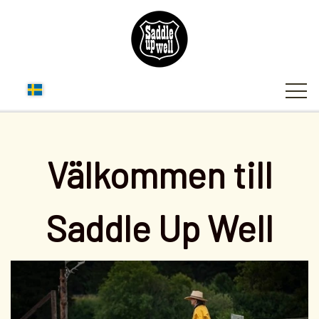
WEBSHOP
Välkommen till
TILLBEHÖR TILL SADLAR
FORSIDE
GJORDAR - CINCHES AND GIRTHS
TYGLAR
Saddle Up Well
KONTAKT
SADELUNDERLAG - PADS & BLANKETS
BAKGJORD OCH SIDOREMMAR
TRÄNS OCH BOSAL
BASIS
NYTTIGE TIPS OM ALT DER
PLEJE, GROOMING OG FODERTILSKUD
TILLBEHÖR TILL TYGLAR
TIES AND OFF BILLET
BLANKETS
TRÄNS
VEDRØRER DIN HEST.
TILLBEHÖR - LITE ALLT MÖJLIGT - KIKA IN
COWBOY MAGICS BÄSTA PRODUKTER
SØLV OG BLING TIL BASIS TRENSE
SADEL COVER OCH CARRIER BAG
SHOWTYGLAR
ULLPADS