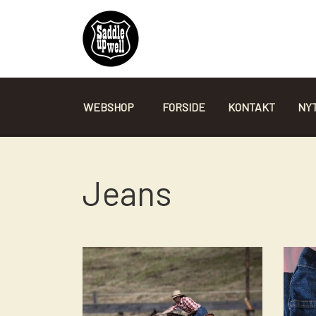
WEBSHOP
FORSIDE
KONTAKT
NYT
TILBEHØR TIL SADLER
Jeans
GJORDE
UNDERLAG
TIES AND OFF BILLET
SADDELCOVER + BÆRETASKER
FORTØJ - BRÖSTA - BREASTCOLLARS
BØJLER - STIRRUPS
SADEL SIT PAD/ SÆDE PAD