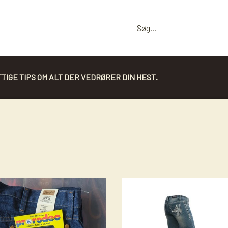
TIGE TIPS OM ALT DER VEDRØRER DIN HEST.
TØJLER
TRENSER/ TRÄNS /BOSAL
BASIS
BASIS
TILBEHØR TIL TØJLER
SØLV OG BLING TIL BASIS TRENSE
SHOWTØJLER
SHOW
ROMAL
SIDEPULL - BIDLØS
HUNTER
HANGER TILL DIN BOSAL
MECATE
BOSALS OCH BOSAL SET