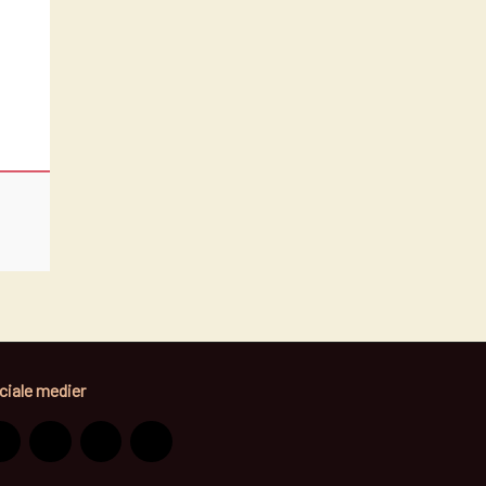
LÆDNING
KINSFRAKKER M.M.
IRT MED TEKST ELLER MOTIV
DSKER
NS
LER - BOOTS
S I HØJ KVALITET - OGSÅ CUSTOM MADE
 BUCKLES
E - COWBOY HAT - STRÅHAT ELLER ULDFILT
ciale medier
PROFESSIONAL CHOICE UTGÅR!