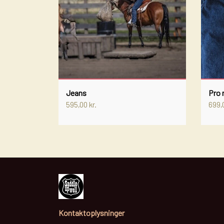
ØVRIGT TILBEHØR
HORSEMANSHIP
GRIMER
SPORRE REMME
SNAPLÅS
TRÆKTOV
Jeans
Pro 
BID
595,00 kr.
699,0
SPORRER
SADDEL TASKER
GAMASHER, SKID BOOTS, KNEEBOOTS OG B
CURB STRAPS OG CURB CHAINS
LASSO - RANCH ROPE
NUMBERHOLDERS - NUMMERHOLDER
WESTERN LIFESTYLE - KIG IND 🤠
Kontaktoplysninger
SKILTE