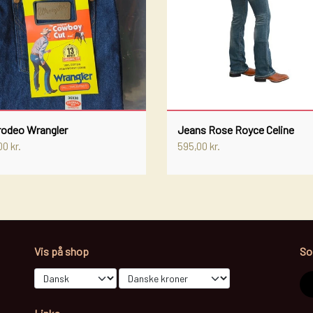
LÆDER PLEJE
BEK
OILS
T'SH
HAN
JEA
STØV
rodeo Wrangler
Jeans Rose Royce Celine
CHAP
0 kr.
595,00 kr.
BELT
HATT
ELL BOOTS
Vis på shop
So
WESTERN SADLER
ALL THAT COLLECTION!
REINING
TØJLER