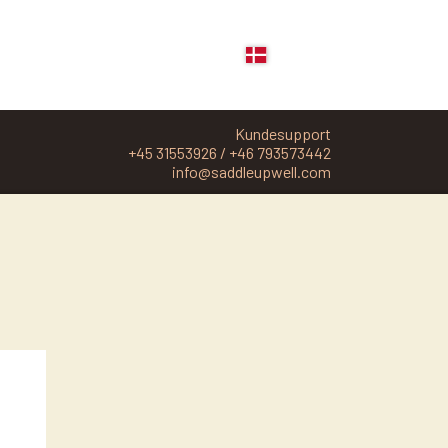
Kundesupport
+45 31553926 / +46 793573442
info@saddleupwell.com
PLEJE, GROOMING OG FODERTILSKUD
COWBOY MAGIC
ABSORBINE
BØRSTER
SVEDSKRABERE
MASSAGE HANDSKE
NO1 - SHAMPOO OG DETANGLER