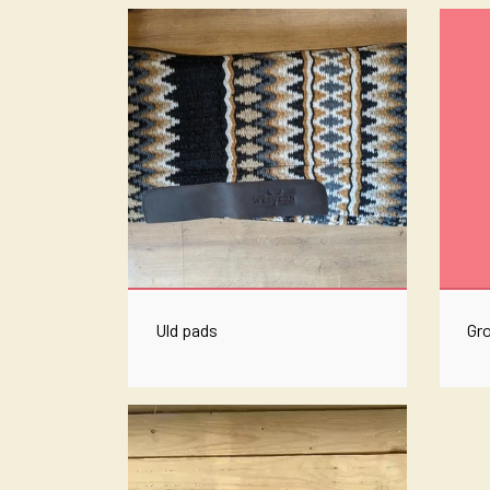
DET HEMLIGA
TILL HUNDEN
HALSBÅND MED BLING
Uld pads
Gr