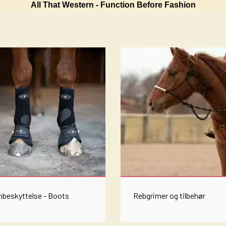
All That Western - Function Before Fashion
LÆDER PLEJE
BEK
OILS
T'SH
HAN
JEA
STØV
CHAP
BELT
HATT
ELL BOOTS
nbeskyttelse - Boots
Rebgrimer og tilbehør
WESTERN SADLER
ALL THAT COLLECTION!
REINING
TØJLER