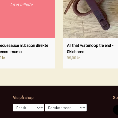
Intet billede
ecuesauce m.bacon direkte
All that waterloop tie end -
Texas -mums
Oklahoma
 kr.
99,00 kr.
Vis på shop
So