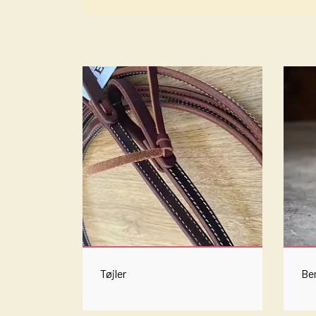
ØVRIGT TILBEHØR
HORSEMANSHIP
GRIMER
SPORRE REMME
SNAPLÅS
TRÆKTOV
BID
SPORRER
SADDEL TASKER
GAMASHER, SKID BOOTS, KNEEBOOTS OG B
CURB STRAPS OG CURB CHAINS
LASSO - RANCH ROPE
NUMBERHOLDERS - NUMMERHOLDER
Tøjler
Be
WESTERN LIFESTYLE - KIG IND 🤠
SKILTE