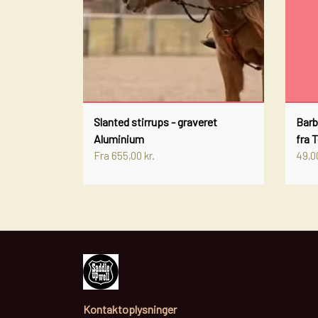
Slanted stirrups - graveret
Barb
Aluminium
fra 
Fra 655,00 kr.
49,00
Kontaktoplysninger