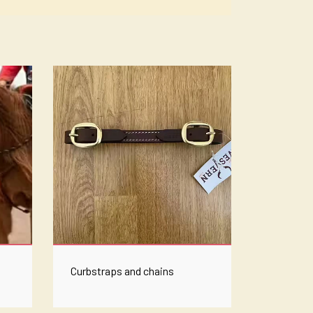
LÆDNING
KINSFRAKKER M.M.
IRT MED TEKST ELLER MOTIV
DSKER
NS
LER - BOOTS
S I HØJ KVALITET - OGSÅ CUSTOM MADE
 BUCKLES
E - COWBOY HAT - STRÅHAT ELLER ULDFILT
Curbstraps and chains
PROFESSIONAL CHOICE UTGÅR!