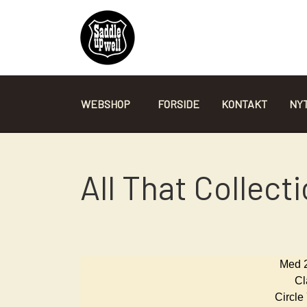
WEBSHOP
FORSIDE
KONTAKT
NYT
TILBEHØR TIL SADLER
All That Collecti
GJORDE
UNDERLAG
TIES AND OFF BILLET
SADDELCOVER + BÆRETASKER
FORTØJ - BRÖSTA - BREASTCOLLARS
Med 2
BØJLER - STIRRUPS
Cl
Circle
SADEL SIT PAD/ SÆDE PAD