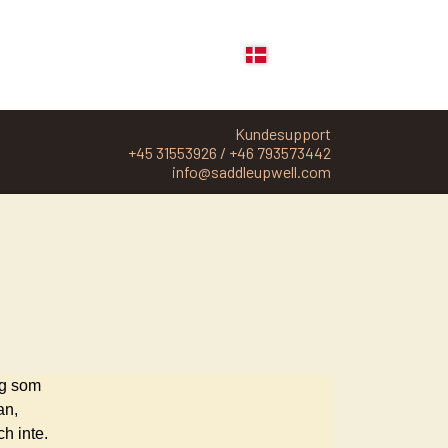
Kundesupport
+45 31553926 / +46 793573442
info@saddleupwell.com
PLEJE, GROOMING OG FODERTILSKUD
COWBOY MAGIC
ABSORBINE
BØRSTER
SVEDSKRABERE
MASSAGE HANDSKE
ag som
an,
NO1 - SHAMPOO OG DETANGLER
h inte.