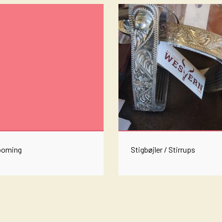
BRUGT/BEGAGNAD
BENBESKYTTELSE - BOOTS
REBGRIMER OG TILBEHØR
CURBSTRAPS AND CHAINS
ULD PADS
GROOMING
STIGBØJLER / STIRRUPS
TRENSER
WESTERN LIFESTYLE
NYHEDER
ooming
Stigbøjler / Stirrups