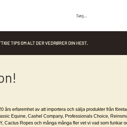
TIGE TIPS OM ALT DER VEDRØRER DIN HEST.
TØJLER
TRENSER/ TRÄNS /BOSAL
on!
BASIS
BASIS
TILBEHØR TIL TØJLER
SØLV OG BLING TIL BASIS TRENSE
SHOWTØJLER
SHOW
ROMAL
SIDEPULL - BIDLØS
HUNTER
HANGER TILL DIN BOSAL
0 års erfaremhet av att importera och sälja produkter från föret
assic Equine, Cashel Company, Professionals Choice, Reinsm
MECATE
BOSALS OCH BOSAL SET
 Y, Cactus Ropes och många många fler vet vi vad som funkar oc