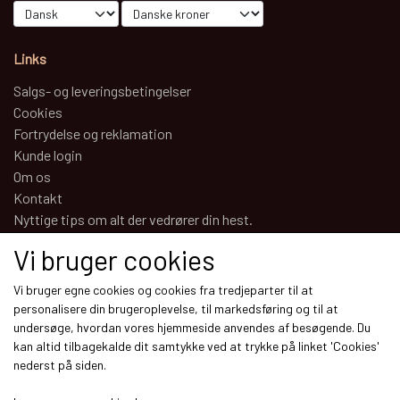
Links
Salgs- og leveringsbetingelser
Cookies
Fortrydelse og reklamation
Kunde login
Om os
Kontakt
Nyttige tips om alt der vedrører din hest.
Vi bruger cookies
Sociale medier
Vi bruger egne cookies og cookies fra tredjeparter til at
personalisere din brugeroplevelse, til markedsføring og til at
undersøge, hvordan vores hjemmeside anvendes af besøgende. Du
kan altid tilbagekalde dit samtykke ved at trykke på linket 'Cookies'
nederst på siden.
Modtag vores nyhedsbrev via e-mail