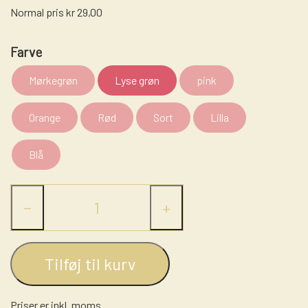
LASSO - RANCH ROPE
STRÅHATTE
Normal pris kr 29,00
STIGBØJLER / STIRRUPS
NUMBERHOLDERS - NUMMERHOLDER
FILTHATTE
TRENSER
Farve
WESTERN LIFESTYLE
Mørkegrøn
Lyse grøn
pink
Orange
Rød
Sort
Lilla
Blå
−
+
Tilføj til kurv
Priser er inkl. moms