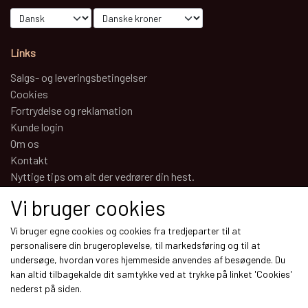
Links
Salgs- og leveringsbetingelser
Cookies
Fortrydelse og reklamation
Kunde login
Om os
Kontakt
Nyttige tips om alt der vedrører din hest.
Vi bruger cookies
Sociale medier
Vi bruger egne cookies og cookies fra tredjeparter til at
personalisere din brugeroplevelse, til markedsføring og til at
undersøge, hvordan vores hjemmeside anvendes af besøgende. Du
kan altid tilbagekalde dit samtykke ved at trykke på linket 'Cookies'
nederst på siden.
Modtag vores nyhedsbrev via e-mail