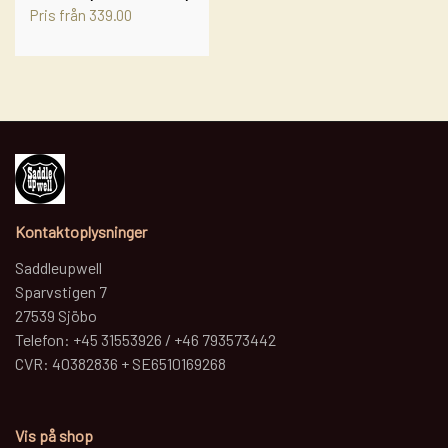
LASSO - RANCH ROPE
STRÅHATTE
Pris från 339.00
STIGBØJLER / STIRRUPS
NUMBERHOLDERS - NUMMERHOLDER
FILTHATTE
TRENSER
WESTERN LIFESTYLE
Kontaktoplysninger
Saddleupwell
Sparvstigen 7
27539 Sjöbo
Telefon: +45 31553926 / +46 793573442
CVR: 40382836 + SE6510169268
Vis på shop