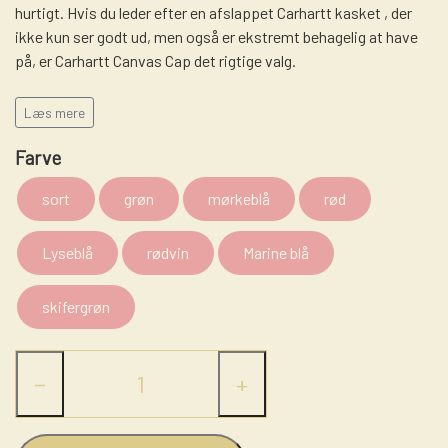
hurtigt. Hvis du leder efter en afslappet Carhartt kasket , der
LASSO - RANCH ROPE
STRÅHATTE
STIGBØJLER / STIRRUPS
ikke kun ser godt ud, men også er ekstremt behagelig at have
NUMBERHOLDERS - NUMMERHOLDER
FILTHATTE
på, er Carhartt Canvas Cap det rigtige valg.
TRENSER
Størrelse: One size
WESTERN LIFESTYLE
Læs mere
Farve
Farve: mange forskellige farver
sort
grøn
mørkeblå
rød
Bestil gerne ved 0 på lager
Lyseblå
rødvin
Marine blå
skifergrøn
−
+