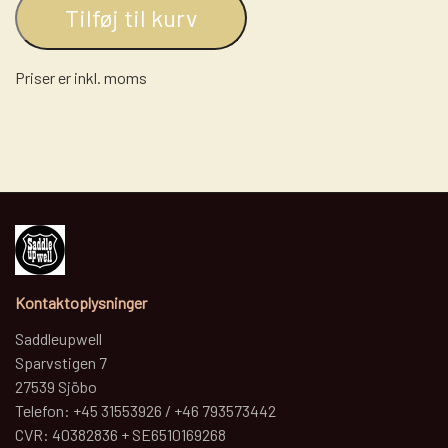
Tilføj til kurv
Priser er inkl. moms
Kontaktoplysninger
Saddleupwell
Sparvstigen 7
27539 Sjöbo
Telefon: +45 31553926 / +46 793573442
CVR: 40382836 + SE6510169268