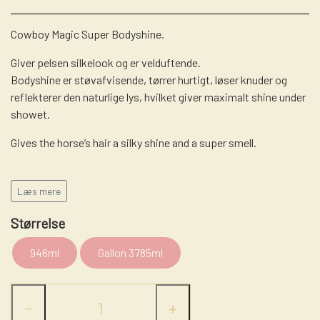
LASSO - RANCH ROPE
STRÅHATTE
STIGBØJLER / STIRRUPS
Cowboy Magic Super Bodyshine.
NUMBERHOLDERS - NUMMERHOLDER
FILTHATTE
TRENSER
Giver pelsen silkelook og er velduftende.
Bodyshine er støvafvisende, tørrer hurtigt, løser knuder og
WESTERN LIFESTYLE
reflekterer den naturlige lys, hvilket giver maximalt shine under
showet.
Gives the horse’s hair a silky shine and a super smell.
Læs mere
Størrelse
946ml
Gallon 3785ml
−
+