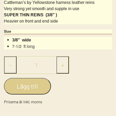
Cattleman’s by Yellowstone harness leather reins
LASSO - RANCH ROPE
ULD PADS
Very strong yet smooth and supple in use
STRÅHATTE
NUMBERHOLDERS - NUMMERHOLDER
SUPER THIN REINS (3/8″ )
GROOMING
FILTHATTE
Heavier on front and end side
STIGBØJLER / STIRRUPS
Size
TRENSER
3/8″ wide
7-1/2 ft long
WESTERN LIFESTYLE
−
+
Lägg till
Priserna är inkl. moms