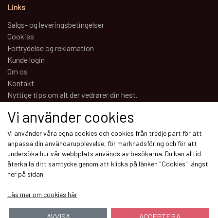
Links
Salgs- og leveringsbetingelser
Cookies
Fortrydelse og reklamation
Kunde login
Om os
Kontakt
Nyttige tips om alt der vedrører din hest.
Vi använder cookies
Sociale medier
Vi använder våra egna cookies och cookies från tredje part för att
anpassa din användarupplevelse, för marknadsföring och för att
undersöka hur vår webbplats används av besökarna. Du kan alltid
återkalla ditt samtycke genom att klicka på länken "Cookies" längst
ner på sidan.
Modtag vores nyhedsbrev via e-mail
Läs mer om cookies här
Bli medlem
AVVISA
ACCEPTERA