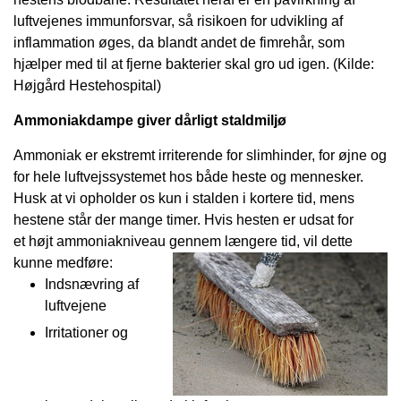
luftvejenes immunforsvar, så risikoen for udvikling af
inflammation øges, da blandt andet de fimrehår, som
hjælper med til at fjerne bakterier skal gro ud igen. (Kilde:
Højgård Hestehospital)
Ammoniakdampe giver dårligt staldmiljø
Ammoniak er ekstremt irriterende for slimhinder, for øjne og
for hele luftvejssystemet hos både heste og mennesker.
Husk at vi opholder os kun i stalden i kortere tid, mens
hestene står der mange timer. Hvis hesten er udsat for
et højt ammoniakniveau gennem længere tid, vil dette
kunne medføre:
Indsnævring af
luftvejene
Irritationer og