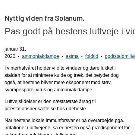
FORTØJ - BRÖSTA - BREASTCOLLARS
HORSEMANSHIP
LÆDER PLEJE
ABSORBINE
ROMAL
SHOW
Nyttig viden fra Solanum.
BØJLER - STIRRUPS
SIDEPULL - BIDLØS
BEKLÆDNING
REBGRIMER
BØRSTER
HUNTER
GRIMER
Pas godt på hestens luftveje i vi
WESTERN LIFESTYLE - KIG IND 🤠
SADEL SIT PAD/ SÆDE PAD
HANGER TILL DIN BOSAL
OILSKINSFRAKKER M.M.
ARBEJDSREB M.M.
SVEDSKRABERE
SPORRE REMME
SHOWGRIME
MECATE
T'SHIRT MED TEKST ELLER MOTIV
BOSALS OCH BOSAL SET
MASSAGE HANDSKE
WESTERN SADLER
SNAPLÅS
SKILTE
januar 31,
NO1 - SHAMPOO OG DETANGLER
ALL THAT COLLECTION!
DET HEMLIGA
HANDSKER
TRÆKTOV
REINING
2020
ammoniakdampe
astma
foldtid
godtstaldmiljø
•
•
•
•
CATTLEMAN EXTREME REINING SADLER
PROFESSIONAL CHOICE UTGÅR!
BRUGT/BEGAGNAD
TØJLER
JEANS
BID
I vinterhalvåret holder vi ofte vinduer og døre lukket i
stalden for at minimere kulde og træk, det betyder dog
BENBESKYTTELSE - BOOTS
TILBEHØR TIL TØJLER
STØVLER - BOOTS
TILL HUNDEN
WEST COAST
SPORRER
også
,
at hestene bliver mere eksponeret mod støv,
svampespore, virus og ammoniak dampe.
CHAPS I HØJ KVALITET - OGSÅ CUSTOM MADE
REBGRIMER OG TILBEHØR
HALSBÅND MED BLING
SPORT OG BELLBOOTS
SADDEL TASKER
HIGH BOOTS
NYHEDER
Luftvejslidelser er den næststørste årsag til
GAMASHER, SKID BOOTS, KNEEBOOTS OG BELL
TWISTED X BOOTS - FLERE VARIANTER
CURBSTRAPS AND CHAINS
BELT BUCKLES
DÆKKEN
præstationsnedsættelse hos rideheste.
BOOTS
HATTE - COWBOY HAT - STRÅHAT ELLER
ULD PADS
Når hestens lokale immunforsvar er på overarbejde pga.
CURB STRAPS OG CURB CHAINS
ULDFILT
irritationer i luftvejene
,
så er hesten også prædisponeret for
GROOMING
sekundære infektioner i luftvejene.