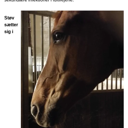
LASSO - RANCH ROPE
STRÅHATTE
STIGBØJLER / STIRRUPS
NUMBERHOLDERS - NUMMERHOLDER
FILTHATTE
Støv
TRENSER
sætter
sig i
WESTERN LIFESTYLE