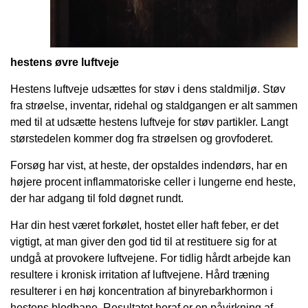
hestens øvre luftveje
Hestens luftveje udsættes for støv i dens staldmiljø. Støv
fra strøelse, inventar, ridehal og staldgangen er alt sammen
med til at udsætte hestens luftveje for støv partikler. Langt
størstedelen kommer dog fra strøelsen og grovfoderet.
Forsøg har vist, at heste, der opstaldes indendørs
,
har en
højere procent inflammatoriske celler i lungerne end heste,
der har adgang til fold døgnet rundt.
Har din hest været forkølet, hostet
eller
haft feber, er det
vigtigt
,
at man giver den god tid til at restituere sig for at
undgå at provokere luftvejene. For tidlig hårdt arbejde kan
resultere i kronisk irritation af luftvejene. Hård træning
resulterer i en høj koncentration af binyrebarkhormon i
hestens blodbane. Resultatet heraf er en påvirkning af