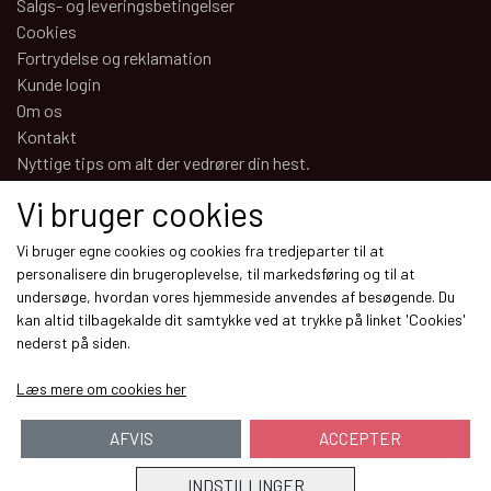
Salgs- og leveringsbetingelser
Cookies
Fortrydelse og reklamation
Kunde login
Om os
Kontakt
Nyttige tips om alt der vedrører din hest.
Vi bruger cookies
Sociale medier
Vi bruger egne cookies og cookies fra tredjeparter til at
personalisere din brugeroplevelse, til markedsføring og til at
undersøge, hvordan vores hjemmeside anvendes af besøgende. Du
kan altid tilbagekalde dit samtykke ved at trykke på linket 'Cookies'
nederst på siden.
Modtag vores nyhedsbrev via e-mail
Læs mere om cookies her
Tilmeld
AFVIS
ACCEPTER
INDSTILLINGER