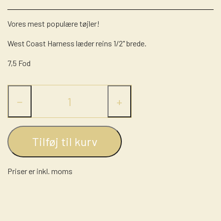
LASSO - RANCH ROPE
STRÅHATTE
STIGBØJLER / STIRRUPS
Vores mest populære tøjler!
NUMBERHOLDERS - NUMMERHOLDER
FILTHATTE
TRENSER
West Coast Harness læder reins 1/2" brede.
WESTERN LIFESTYLE
7,5 Fod
−
+
Tilføj til kurv
Priser er inkl. moms