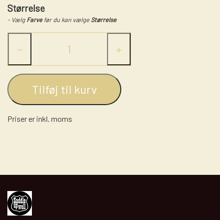
LASSO - RANCH ROPE
STRÅHATTE
Størrelse
STIGBØJLER / STIRRUPS
- Vælg
Farve
før du kan vælge
Størrelse
NUMBERHOLDERS - NUMMERHOLDER
FILTHATTE
TRENSER
−
+
WESTERN LIFESTYLE
Tilføj til kurv
Priser er inkl. moms