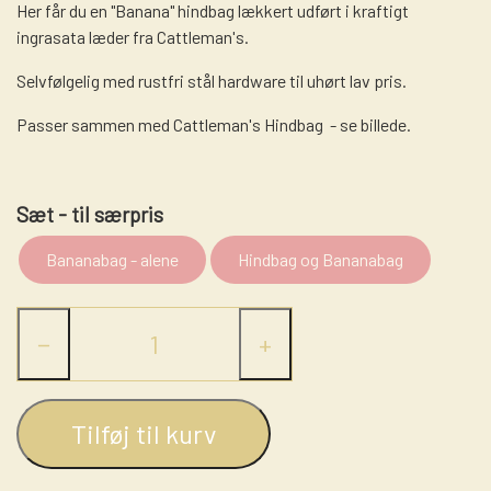
Her får du en "Banana" hindbag lækkert udført i kraftigt
LASSO - RANCH ROPE
STRÅHATTE
STIGBØJLER / STIRRUPS
ingrasata læder fra Cattleman's.
NUMBERHOLDERS - NUMMERHOLDER
FILTHATTE
TRENSER
Selvfølgelig med rustfri stål hardware til uhørt lav pris.
WESTERN LIFESTYLE
Passer sammen med Cattleman's Hindbag - se billede.
Sæt - til særpris
Bananabag - alene
Hindbag og Bananabag
−
+
Tilføj til kurv