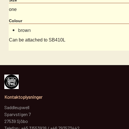
one
Colour
brown
Can be attached to SB410L
Kontaktoplysninger
Saddleupwell
Sparvstigen 7
27539 Sjöbo
Telefon: +45 31553926 / +46 793573442