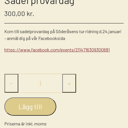
LASSO - RANCH ROPE
ULD PADS
STRÅHATTE
300,00 kr.
NUMBERHOLDERS - NUMMERHOLDER
GROOMING
FILTHATTE
STIGBØJLER / STIRRUPS
Kom till sadelprovardag på Söderåsens tur ridning d.24.januari
- anmäl dig på vår Facebooksida
TRENSER
https://www.facebook.com/events/2114716309300681
WESTERN LIFESTYLE
−
+
Lägg till
Priserna är inkl. moms