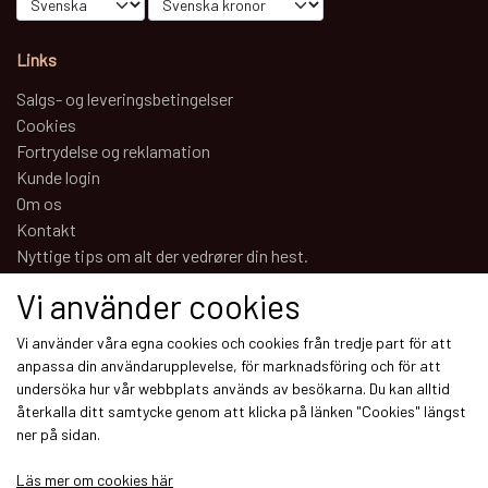
Links
Salgs- og leveringsbetingelser
Cookies
Fortrydelse og reklamation
Kunde login
Om os
Kontakt
Nyttige tips om alt der vedrører din hest.
Vi använder cookies
Sociale medier
Vi använder våra egna cookies och cookies från tredje part för att
anpassa din användarupplevelse, för marknadsföring och för att
undersöka hur vår webbplats används av besökarna. Du kan alltid
återkalla ditt samtycke genom att klicka på länken "Cookies" längst
ner på sidan.
Modtag vores nyhedsbrev via e-mail
Läs mer om cookies här