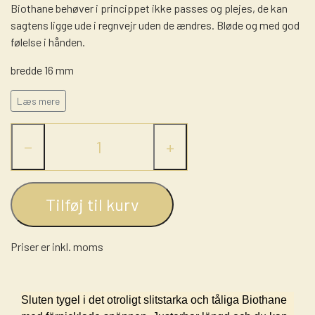
Biothane behøver i princippet ikke passes og plejes, de kan
LASSO - RANCH ROPE
STRÅHATTE
STIGBØJLER / STIRRUPS
sagtens ligge ude i regnvejr uden de ændres. Bløde og med god
NUMBERHOLDERS - NUMMERHOLDER
FILTHATTE
følelse i hånden.
TRENSER
bredde 16 mm
WESTERN LIFESTYLE
længde max 240cm
Læs mere
−
+
Tilføj til kurv
Priser er inkl. moms
Sluten tygel i det otroligt slitstarka och tåliga Biothane